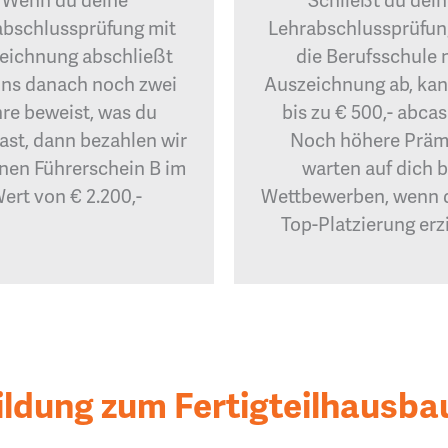
Wenn du deine
Schließt du dei
abschlussprüfung mit
Lehrabschlussprüfun
eichnung abschließt
die Berufsschule 
ns danach noch zwei
Auszeichnung ab, kan
re beweist, was du
bis zu € 500,- abca
ast, dann bezahlen wir
Noch höhere Präm
inen Führerschein B im
warten auf dich b
ert von € 2.200,-
Wettbewerben, wenn 
Top-Platzierung erzi
ildung zum Fertigteilhausba