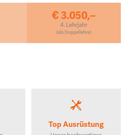
–
€ 3.050,–
4. Lehrjahr
(als Doppellehre)
Top Ausrüstung