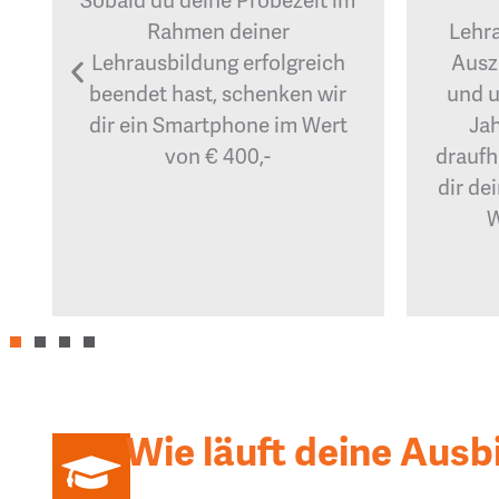
Sobald du deine Probezeit im
Rahmen deiner
Lehr
Lehrausbildung erfolgreich
Ausz
beendet hast, schenken wir
und u
dir ein Smartphone im Wert
Jah
von € 400,-
draufh
dir de
W
Wie läuft deine Ausb