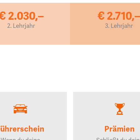
€ 2.030,–
€ 2.710,
2. Lehrjahr
3. Lehrjahr
Führerschein
Prämien