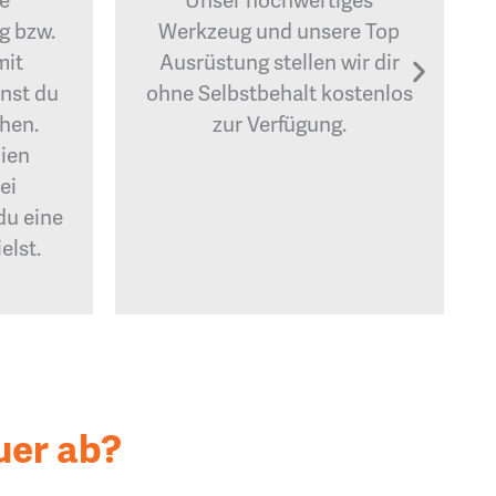
ne
Unser hochwertiges
g bzw.
Werkzeug und unsere Top
mit
Ausrüstung stellen wir dir
nst du
ohne Selbstbehalt kostenlos
shen.
zur Verfügung.
ien
ei
du eine
elst.
uer ab?